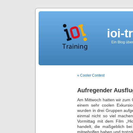
ioi-t
Ein Blog über
« Cooler Contest
Aufregender Ausflu
Am Mittwoch hatten wir zum 
einem sehr coolen Exkursio
wurden in drei Gruppen aufge
einmal nicht so viel mach
Vormittag mit dem Film „Hi
handelt, die maßgeblich be
mitgeholfen haben und trotzd