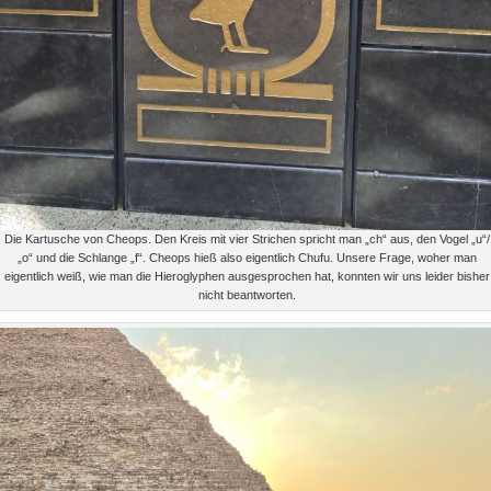
Die Kartusche von Cheops. Den Kreis mit vier Strichen spricht man „ch“ aus, den Vogel „u“/
„o“ und die Schlange „f“. Cheops hieß also eigentlich Chufu. Unsere Frage, woher man
eigentlich weiß, wie man die Hieroglyphen ausgesprochen hat, konnten wir uns leider bisher
nicht beantworten.