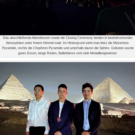
Das abschließende Abendessen sowie die Closing Ceremony fanden in beeindruckender
Atmosphäre unter freiem Himmel statt. Im Hintergrund sieht man links die Mykerinos-
Pyramide, rechts die Chephren-Pyramide und unterhalb davon die Sphinx. Geboten wurde
gutes Essen, lange Reden, Balletttänze und viele Medaillengewinner.