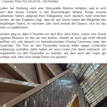
Samuel: Platz 312 mit 23+61 = 84 Punkten
Zudem hat Shuheng noch eine Honourable Mention erhalten, weil er sich
nach dem ersten Contest in den Bronzerängen befand. Einige unserer
Teilnehmer hätten aufgrund ihrer Fähigkeiten noch deutlich mehr erreichen
önnen, als das Ergebnis zeigt, aber bis auf Simon haben alle Mitglieder des
diesjährigen Teams im nächsten Jahr noch einmal die Chance, sich für das
eam zu qualifizieren.
Gestern ging es dann 4 Stunden mit dem Bus nach Kairo, zuerst zum Grand
gyptian Museum (in das wir rein durften, obwohl es noch gar nicht offiziell
geöffnet ist), und danach zur beeindruckenden Closing Ceremony unter den
Pyramiden. Die Tour an den Pyramiden musste leider wegen schlechter
Zeitplanung ausfallen, dafür haben wir umso mehr Zeit damit verbracht, ein
Gruppenfoto vor den Pyramiden zu machen, auf dem auch alle Logos gut
ichtbar sind. Hier noch einige Fotos von gestern: