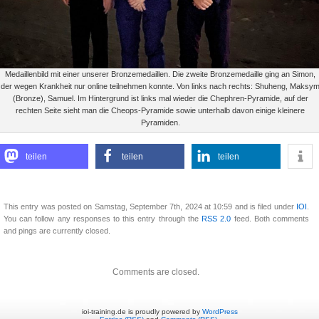
Medaillenbild mit einer unserer Bronzemedaillen. Die zweite Bronzemedaille ging an Simon,
der wegen Krankheit nur online teilnehmen konnte. Von links nach rechts: Shuheng, Maksy
(Bronze), Samuel. Im Hintergrund ist links mal wieder die Chephren-Pyramide, auf der
rechten Seite sieht man die Cheops-Pyramide sowie unterhalb davon einige kleinere
Pyramiden.
teilen
teilen
teilen
This entry was posted on Samstag, September 7th, 2024 at 10:59 and is filed under
IOI
.
You can follow any responses to this entry through the
RSS 2.0
feed. Both comments
and pings are currently closed.
Comments are closed.
ioi-training.de is proudly powered by
WordPress