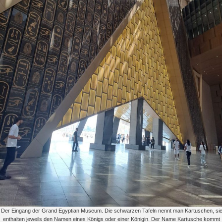
Der Eingang der Grand Egyptian Museum. Die schwarzen Tafeln nennt man Kartuschen, si
enthalten jeweils den Namen eines Königs oder einer Königin. Der Name Kartusche kommt