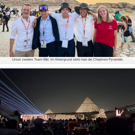
Unser zweites Team-Bild. Im Hintergrund sieht man die Chephren-Pyramide.