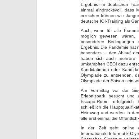
Ergebnis im deutschen Team
einmal eindrucksvoll, dass 
erreichen können wie Jungen
deutsche IOI-Training als Ga
Auch, wenn für alle Teammi
möglich gewesen wären, s
besonderen Bedingungen i
Ergebnis. Die Pandemie hat n
besonders – den Ablauf der
haben sich auch mehrere Te
umkämpften CEOI dazu entsch
Kandidatinnen oder Kandida
Olympiade zu entsenden, da
Olympiade der Saison sein wi
Am Vormittag vor der Si
Erlebnispark besucht und
Escape-Room erfolgreich 
schließlich die Hauptqualifik
Heimweg und werden in den 
alle erst einmal die Öffentlich
In der Zeit geht online a
Internationale Informatik-Ol
Gastgeber Singapur vollstän