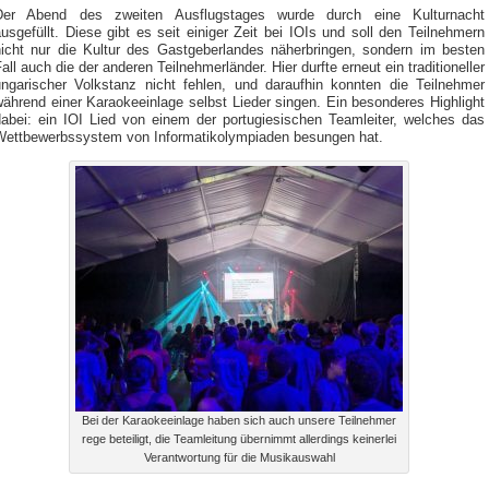
Der Abend des zweiten Ausflugstages wurde durch eine Kulturnacht
usgefüllt. Diese gibt es seit einiger Zeit bei IOIs und soll den Teilnehmern
nicht nur die Kultur des Gastgeberlandes näherbringen, sondern im besten
all auch die der anderen Teilnehmerländer. Hier durfte erneut ein traditioneller
ungarischer Volkstanz nicht fehlen, und daraufhin konnten die Teilnehmer
ährend einer Karaokeeinlage selbst Lieder singen. Ein besonderes Highlight
dabei: ein IOI Lied von einem der portugiesischen Teamleiter, welches das
Wettbewerbssystem von Informatikolympiaden besungen hat.
Bei der Karaokeeinlage haben sich auch unsere Teilnehmer
rege beteiligt, die Teamleitung übernimmt allerdings keinerlei
Verantwortung für die Musikauswahl