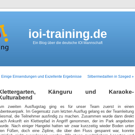
ioi-training.de
Ein Blog über die deutsche IOI Mannschaft
 Einige Einsendungen und Exzellente Ergebnisse
Silbermedaillen in Szeged »
Klettergarten, Känguru und Karaoke-
Kulturabend
Am zweiten Ausflugstag ging es für unser Team zuerst in einen
Abenteuerpark. Im Gegensatz zum letzten Ausflug gelang es der Teamleitung
diesmal, die Teilnehmer ausfindig zu machen. Zusammen wurde dann direkt
nach Ankunft ein Kletterpfad in Angriff genommen, der im Park angeboten
wurde. Nach einiger Hangelei hatten wir zwar kurzzeitig wieder Boden unter
den Füßen, doch eine Zipline, die über den Fluss gespannt war, konnte