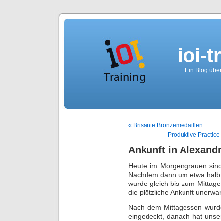
ioi-t
Ein Blog über
« Brisante Bronzemedaillen
Produktive Practic
Ankunft in Alexandr
Heute im Morgengrauen sind
Nachdem dann um etwa halb 7 
wurde gleich bis zum Mittag
die plötzliche Ankunft unerw
Nach dem Mittagessen wurden
eingedeckt, danach hat unse