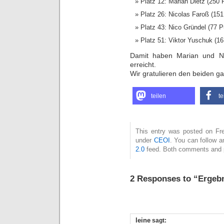
Platz 12: Marian Dietz (250 
Platz 26: Nicolas Faroß (151
Platz 43: Nico Gründel (77 
Platz 51: Viktor Yuschuk (16
Damit haben Marian und Nic
erreicht.
Wir gratulieren den beiden ga
teilen
te
This entry was posted on Frei
under
CEOI
. You can follow a
2.0
feed. Both comments and pi
2 Responses to “Ergeb
leine
sagt: