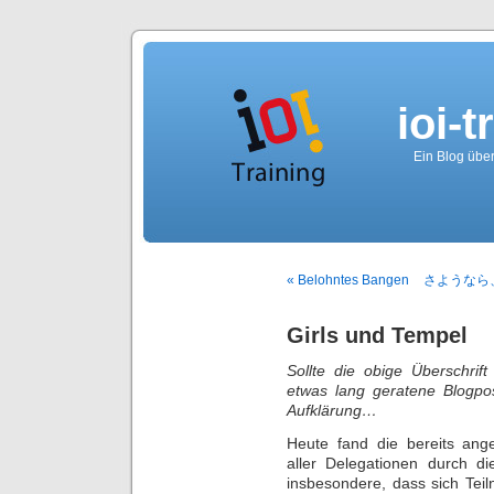
ioi-t
Ein Blog über
« Belohntes Bangen
さようなら、また
Girls und Tempel
Sollte die obige Überschrift
etwas lang geratene Blogpo
Aufklärung…
Heute fand die bereits ang
aller Delegationen durch di
insbesondere, dass sich Tei