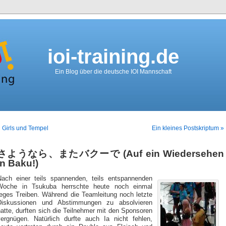
ioi-training.de
Ein Blog über die deutsche IOI Mannschaft
 Girls und Tempel
Ein kleines Postskriptum »
さようなら、またバクーで (Auf ein Wiedersehen
in Baku!)
Nach einer teils spannenden, teils entspannenden
Woche in Tsukuba herrschte heute noch einmal
reges Treiben. Während die Teamleitung noch letzte
Diskussionen und Abstimmungen zu absolvieren
atte, durften sich die Teilnehmer mit den Sponsoren
vergnügen. Natürlich durfte auch Ia nicht fehlen,