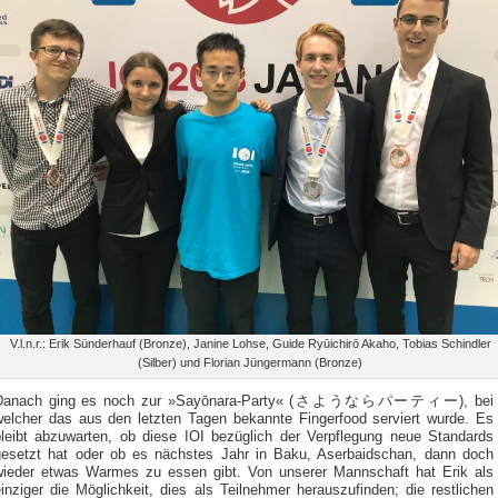
V.l.n.r.: Erik Sünderhauf (Bronze), Janine Lohse, Guide Ryūichirō Akaho, Tobias Schindler
(Silber) und Florian Jüngermann (Bronze)
Danach ging es noch zur »Sayōnara-Party« (さようならパーティー), bei
welcher das aus den letzten Tagen bekannte Fingerfood serviert wurde. Es
bleibt abzuwarten, ob diese IOI bezüglich der Verpflegung neue Standards
gesetzt hat oder ob es nächstes Jahr in Baku, Aserbaidschan, dann doch
wieder etwas Warmes zu essen gibt. Von unserer Mannschaft hat Erik als
inziger die Möglichkeit, dies als Teilnehmer herauszufinden; die restlichen