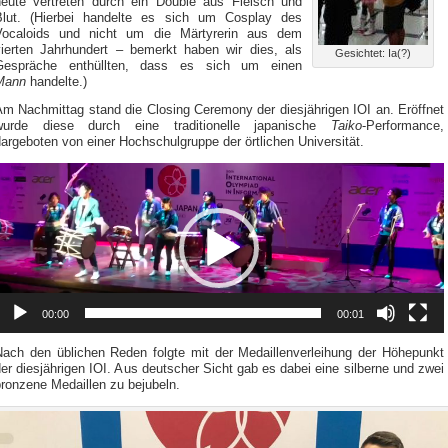
heute vertreten durch ein Double aus Fleisch und
Blut. (Hierbei handelte es sich um Cosplay
des
Vocaloids und nicht um die Märtyrerin aus dem
vierten Jahrhundert
–
bemerkt haben wir dies, als
Gesichtet: Ia(?)
Gespräche enthüllten, dass es sich um einen
Mann
handelte.)
Am Nachmittag stand die Closing Ceremony der diesjährigen IOI an. Eröffnet
wurde diese durch eine traditionelle japanische
Taiko
-Performance,
argeboten von einer Hochschulgruppe der örtlichen Universität.
ideo-
layer
00:00
00:01
Nach den üblichen Reden folgte mit der Medaillenverleihung der Höhepunkt
er diesjährigen IOI. Aus deutscher Sicht gab es dabei eine silberne und zwei
ronzene Medaillen zu bejubeln.