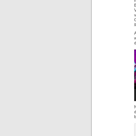
d
V
P
d
b