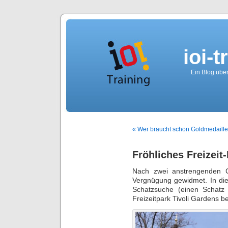
ioi-t
Ein Blog über
« Wer braucht schon Goldmedaill
Fröhliches Freizei
Nach zwei anstrengenden C
Vergnügung gewidmet. In die
Schatzsuche (einen Schatz
Freizeitpark Tivoli Gardens b