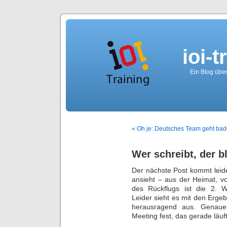
ioi-t
Ein Blog über
« Oh je: Deutsches Team geht ba
Wer schreibt, der bl
Der nächste Post kommt leid
ansieht – aus der Heimat, v
des Rückflugs ist die 2. 
Leider sieht es mit den Erg
herausragend aus. Genaue
Meeting fest, das gerade läuft