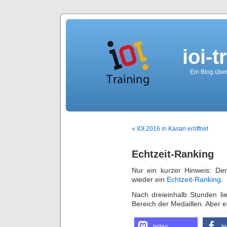
ioi-t
Ein Blog über
« IOI 2016 in Kasan eröffnet
Echtzeit-Ranking
Nur ein kurzer Hinweis: Der
wieder ein
Echtzeit-Ranking
.
Nach dreieinhalb Stunden li
Bereich der Medaillen. Aber es
teilen
te