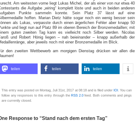
urecht. Am weitesten vorne liegt Lukas Michel, der als einer von nur etwa 40
Contestants die Aufgabe „wiring“ komplett löste und auch in beiden anderen
Aufgaben Punkte sammeln konnte. Sein Platz 37 lässt auf eine
Silbermedaille hoffen. Marian Dietz hätte sogar noch ein wenig besser sein
können als Lukas, verpasste durch einen ärgerlichen Fehler aber knapp 50
unkte und liegt nun auf Platz 89 im oberen Bereich der Bronzemedaillen; mit
einem guten zweiten Tag kann es vielleicht noch Silber werden. Nicolas
Faroß und Robert Hönig liegen – nah beieinander – knapp außerhalb der
edaillenränge, aber jeweils noch mit einer Bronzemedaille im Blick.
Für den zweiten Wettbewerb am morgigen Dienstag drücken wir allen die
Daumen!
teilen
teilen
teilen
This entry was posted on Montag, Juli 31st, 2017 at 08:18 and is filed under
IOI
. You can
follow any responses to this entry through the
RSS 2.0
feed. Both comments and pings
are currently closed.
One Response to “Stand nach dem ersten Tag”