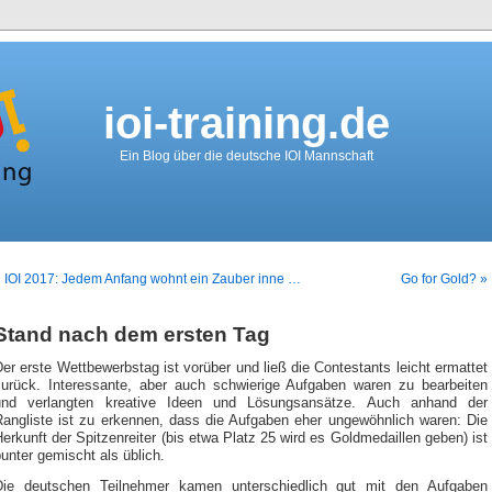
ioi-training.de
Ein Blog über die deutsche IOI Mannschaft
 IOI 2017: Jedem Anfang wohnt ein Zauber inne …
Go for Gold? »
Stand nach dem ersten Tag
er erste Wettbewerbstag ist vorüber und ließ die Contestants leicht ermattet
zurück. Interessante, aber auch schwierige Aufgaben waren zu bearbeiten
und verlangten kreative Ideen und Lösungsansätze. Auch anhand der
Rangliste ist zu erkennen, dass die Aufgaben eher ungewöhnlich waren: Die
erkunft der Spitzenreiter (bis etwa Platz 25 wird es Goldmedaillen geben) ist
unter gemischt als üblich.
Die deutschen Teilnehmer kamen unterschiedlich gut mit den Aufgaben