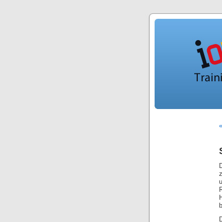
«
D
H
b