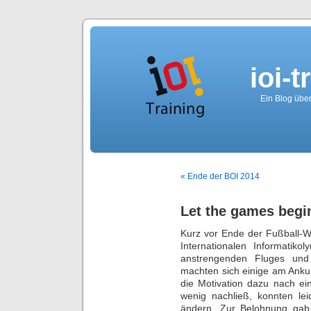
ioi-t
Ein Blog über
« Ende der BOI 2014
Let the games begi
Kurz vor Ende der Fußball-
Internationalen Informatiko
anstrengenden Fluges und
machten sich einige am Anku
die Motivation dazu nach ei
wenig nachließ, konnten le
ändern. Zur Belohnung gab 