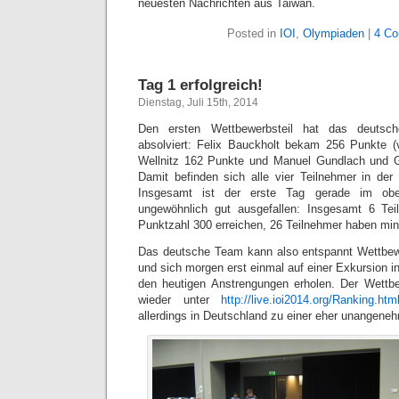
neuesten Nachrichten aus Taiwan.
Posted in
IOI
,
Olympiaden
|
4 C
Tag 1 erfolgreich!
Dienstag, Juli 15th, 2014
Den ersten Wettbewerbsteil hat das deutsch
absolviert: Felix Bauckholt bekam 256 Punkte (
Wellnitz 162 Punkte und Manuel Gundlach und G
Damit befinden sich alle vier Teilnehmer in der
Insgesamt ist der erste Tag gerade im obe
ungewöhnlich gut ausgefallen: Insgesamt 6 Tei
Punktzahl 300 erreichen, 26 Teilnehmer haben mi
Das deutsche Team kann also entspannt Wettbew
und sich morgen erst einmal auf einer Exkursion 
den heutigen Anstrengungen erholen. Der Wettb
wieder unter
http://live.ioi2014.org/Ranking.htm
allerdings in Deutschland zu einer eher unangene