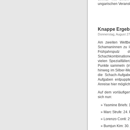
ungarischen Veransta
Knappe Ergeb
Donnerstag, August 27
Am zweiten Wettbe
Schamaninnen zu lei
Frühjahrsputz
Schachkombinationen
vielen Spezialfäll
Punkte sammeln (in
hinweg im Silber-Me
die Schach-Aufgabe
Aufgaben entpuppt
Anreise hier möglic
Auf dem vorläufige
sich nun:
Yasmine Briefs: 
Marc Strufe: 24.
Lorenzo Conti: 2
Bumjun Kim: 30. 