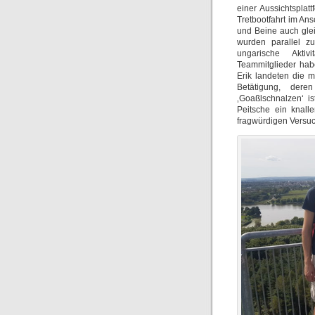
einer Aussichtspla
Tretbootfahrt im A
und Beine auch gle
wurden parallel zu
ungarische Aktiv
Teammitglieder hab
Erik landeten die m
Betätigung, dere
‚Goaßlschnalzen‘ is
Peitsche ein knall
fragwürdigen Versuc