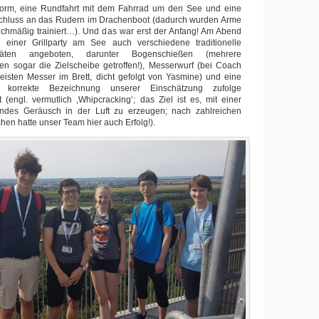
ttform, eine Rundfahrt mit dem Fahrrad um den See und eine
nschluss an das Rudern im Drachenboot (dadurch wurden Arme
ichmäßig trainiert…). Und das war erst der Anfang! Am Abend
 einer Grillparty am See auch verschiedene traditionelle
itäten angeboten, darunter Bogenschießen (mehrere
en sogar die Zielscheibe getroffen!), Messerwurf (bei Coach
eisten Messer im Brett, dicht gefolgt von Yasmine) und eine
n korrekte Bezeichnung unserer Einschätzung zufolge
t (engl. vermutlich ‚Whipcracking‘; das Ziel ist es, mit einer
endes Geräusch in der Luft zu erzeugen; nach zahlreichen
hen hatte unser Team hier auch Erfolg!).