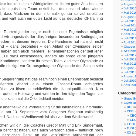
Yasmine trotz dieser Widrigkeiten mit ihrem guten Abschneiden
August 
 im deutschen Team erzielt hat, demonstriert aber wieder
Juli 201
Mai 201
ll, dass Mädchen in der Informatik genau so viel erreichen
August 
und wirft auch ein gutes Licht auf das deutsche IOI-Training
Juli 201
Juni 20
Mai 201
le Teammitglieder sogar noch bessere Ergebnisse möglich
April 20
d wir angesichts der diesjährigen besonderen Bedingungen
Juli 201
rieden mit diesem Ergebnis. Die Pandemie hat nämlich nicht
April 20
und – ganz besonders – den Ablauf der Olympiade selber
Oktober
r haben sich auch mehrere Teilnehmernationen der seit jeher
Septemb
Juli 201
CEOI dazu entschlossen, anders als sonst keine jüngeren
Juli 201
 Kandidaten, sondern ihr bestes Team zu dieser Olympiade zu
Mai 201
 die einzige vor Ort ausgetragene Olympiade der Saison sein
August 
Juli 201
August 
r Siegerehrung hat das Team noch einen Erlebnispark besucht
Juli 200
ßenden Abend aus einem Escape-Room erfolgreich
April 20
tsel zu lösen ist schließlich die Hauptqualifikation!). Nun
Categorie
lle auf dem Heimweg und werden in den folgenden Tagen zur
le erst einmal die Öffentlichkeit meiden.
Gutes E
Olympia
ne aber fleißig die Vorbereitung für die Internationale Informatik-
BOI
(6
CEOI
die am 13. September vom Gastgeber Singapur vollständig
CEO
 wird. Nach dem Wettbewerb ist also vor dem Wettbewerb!
CEO
EGOI
chten wir, d.h. die Coaches Gregor Matl und Erik Sünderhauf,
EJOI
(
a berichtet haben, uns auch verabschieden – natürlich noch
IOI
(1
 herzlichen Dank an die vorzügliche Vorbereitung der