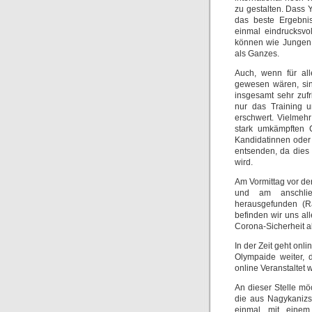
zu gestalten. Dass 
das beste Ergebnis
einmal eindrucksvo
können wie Jungen, 
als Ganzes.
Auch, wenn für al
gewesen wären, sin
insgesamt sehr zuf
nur das Training 
erschwert. Vielmeh
stark umkämpften 
Kandidatinnen oder
entsenden, da dies
wird.
Am Vormittag vor de
und am anschlie
herausgefunden (Rä
befinden wir uns a
Corona-Sicherheit al
In der Zeit geht onli
Olympaide weiter, 
online Veranstaltet
An dieser Stelle mö
die aus Nagykanizs
einmal mit einem