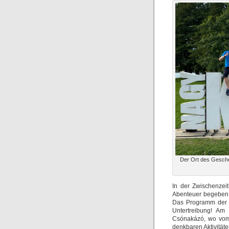
Der Ort des Gesche
In der Zwischenzei
Abenteuer begeben,
Das Programm der u
Untertreibung! A
Csónakázó, wo vom 
denkbaren Aktivität