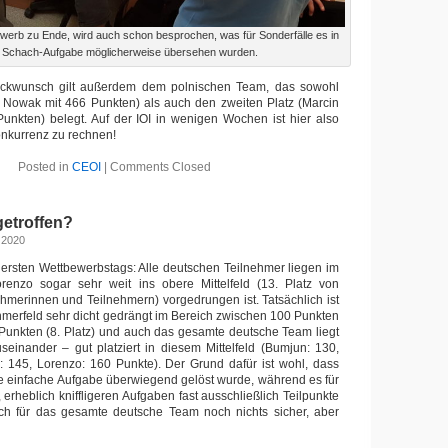
werb zu Ende, wird auch schon besprochen, was für Sonderfälle es in
 Schach-Aufgabe möglicherweise übersehen wurden.
ückwunsch gilt außerdem dem polnischen Team, das sowohl
 Nowak mit 466 Punkten) als auch den zweiten Platz (Marcin
unkten) belegt. Auf der IOI in wenigen Wochen ist hier also
onkurrenz zu rechnen!
Posted in
CEOI
|
Comments Closed
getroffen?
 2020
ersten Wettbewerbstags: Alle deutschen Teilnehmer liegen im
Lorenzo sogar sehr weit ins obere Mittelfeld (13. Platz von
hmerinnen und Teilnehmern) vorgedrungen ist. Tatsächlich ist
merfeld sehr dicht gedrängt im Bereich zwischen 100 Punkten
 Punkten (8. Platz) und auch das gesamte deutsche Team liegt
einander – gut platziert in diesem Mittelfeld (Bumjun: 130,
: 145, Lorenzo: 160 Punkte). Der Grund dafür ist wohl, dass
e einfache Aufgabe überwiegend gelöst wurde, während es für
erheblich kniffligeren Aufgaben fast ausschließlich Teilpunkte
auch für das gesamte deutsche Team noch nichts sicher, aber