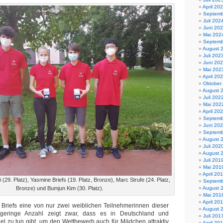
April 20
Septemb
Juli 202
Juni 20
Mai 202
Septemb
August 
Juli 202
Juni 20
Mai 202
April 20
Oktober
August 
Juli 202
Mai 202
April 20
Septemb
Juni 20
Septemb
August 
Juli 202
August 
Juli 201
Mai 201
April 20
ti (29. Platz), Yasmine Briefs (19. Platz, Bronze), Marc Strufe (24. Platz,
Septemb
Bronze) und Bumjun Kim (30. Platz).
August 
Mai 201
April 20
Briefs eine von nur zwei weiblichen Teilnehmerinnen dieser
August 
geringe Anzahl zeigt zwar, dass es in Deutschland und
Juli 201
viel zu tun gibt, um den Wettbewerb auch für Mädchen attraktiv
April 20