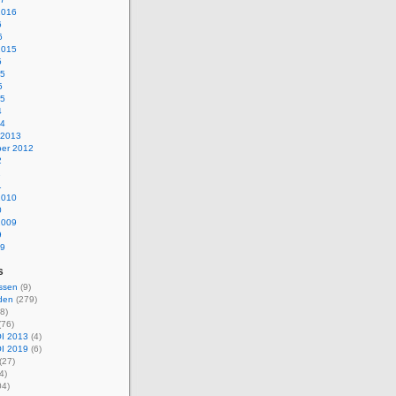
2016
6
6
2015
5
15
5
15
4
14
 2013
er 2012
2
1
1
2010
0
2009
9
09
s
ssen
(9)
den
(279)
8)
(76)
I 2013
(4)
I 2019
(6)
(27)
4)
04)