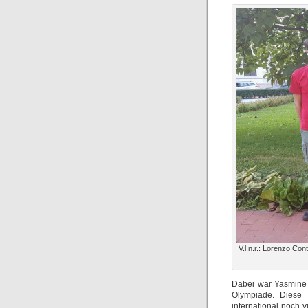
V.l.n.r.: Lorenzo Con
Dabei war Yasmine 
Olympiade. Diese 
international noch 