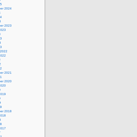
25
er 2024
4
24
4
er 2023
2023
3
23
3
23
 2022
2022
2
2
22
er 2021
21
er 2020
2020
0
2019
9
9
19
er 2018
2018
8
18
2017
7
17