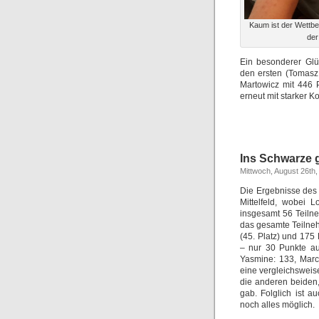
Kaum ist der Wettbe
der
Ein besonderer Gl
den ersten (Tomasz
Martowicz mit 446 P
erneut mit starker K
Ins Schwarze 
Mittwoch, August 26th,
Die Ergebnisse des 
Mittelfeld, wobei 
insgesamt 56 Teilne
das gesamte Teilneh
(45. Platz) und 175
– nur 30 Punkte aus
Yasmine: 133, Marc
eine vergleichsweis
die anderen beiden, 
gab. Folglich ist 
noch alles möglich.