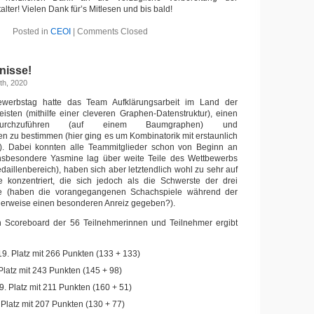
lter! Vielen Dank für’s Mitlesen und bis bald!
Posted in
CEOI
|
Comments Closed
nisse!
th, 2020
werbstag hatte das Team Aufklärungsarbeit im Land der
sten (mithilfe einer cleveren Graphen-Datenstruktur), einen
 durchzuführen (auf einem Baumgraphen) und
 zu bestimmen (hier ging es um Kombinatorik mit erstaunlich
en). Dabei konnten alle Teammitglieder schon von Beginn an
sbesondere Yasmine lag über weite Teile des Wettbewerbs
daillenbereich), haben sich aber letztendlich wohl zu sehr auf
 konzentriert, die sich jedoch als die Schwerste der drei
e (haben die vorangegangenen Schachspiele während der
herweise einen besonderen Anreiz gegeben?).
n Scoreboard der 56 Teilnehmerinnen und Teilnehmer ergibt
19. Platz mit 266 Punkten (133 + 133)
 Platz mit 243 Punkten (145 + 98)
9. Platz mit 211 Punkten (160 + 51)
Platz mit 207 Punkten (130 + 77)