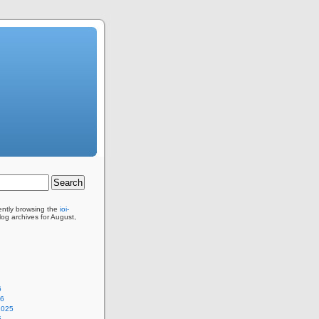
ently browsing the
ioi-
og archives for August,
6
26
2025
5