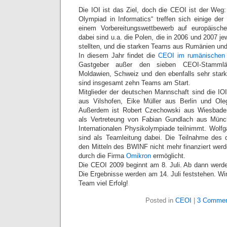
Die IOI ist das Ziel, doch die CEOI ist der Weg:
Olympiad in Informatics“ treffen sich einige de
einem Vorbereitungswettbewerb auf europäisch
dabei sind u.a. die Polen, die in 2006 und 2007 j
stellten, und die starken Teams aus Rumänien und
In diesem Jahr findet die
CEOI im rumänischen
Gastgeber außer den sieben CEOI-Stamml
Moldawien, Schweiz und den ebenfalls sehr star
sind insgesamt zehn Teams am Start.
Mitglieder der deutschen Mannschaft sind die I
aus Vilshofen, Eike Müller aus Berlin und Ol
Außerdem ist Robert Czechowski aus Wiesbade
als Vertreteung von Fabian Gundlach aus Münch
Internationalen Physikolympiade teilnimmt. Wol
sind als Teamleitung dabei. Die Teilnahme des
den Mitteln des BWINF nicht mehr finanziert werd
durch die Firma
Omikron
ermöglicht.
Die CEOI 2009 beginnt am 8. Juli. Ab dann werden
Die Ergebnisse werden am 14. Juli feststehen. 
Team viel Erfolg!
Posted in
CEOI
|
3 Commen