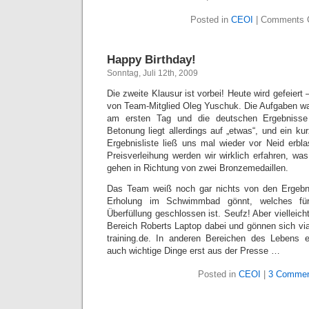
Posted in
CEOI
|
Comments 
Happy Birthday!
Sonntag, Juli 12th, 2009
Die zweite Klausur ist vorbei! Heute wird gefeiert
von Team-Mitglied Oleg Yuschuk. Die Aufgaben wa
am ersten Tag und die deutschen Ergebnisse
Betonung liegt allerdings auf „etwas“, und ein kur
Ergebnisliste ließ uns mal wieder vor Neid erbl
Preisverleihung werden wir wirklich erfahren, wa
gehen in Richtung von zwei Bronzemedaillen.
Das Team weiß noch gar nichts von den Ergebni
Erholung im Schwimmbad gönnt, welches für
Überfüllung geschlossen ist. Seufz! Aber vielleich
Bereich Roberts Laptop dabei und gönnen sich via
training.de. In anderen Bereichen des Lebens e
auch wichtige Dinge erst aus der Presse …
Posted in
CEOI
|
3 Commen