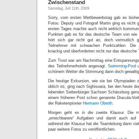
Zwischenstand
Samstag, Juli 11th, 2009
Sorry, vom ersten Wettbewerbstag gab es bisher
Fotos: Deputy und Fotograf Martin ging es nicht 
ersten Tages machte auch nicht wirklich kommun
Punkten gab es für das deutsche Team von wie 
hört sich gar nicht gut an, doch vermutlich 
Teilnehmer mit schwachen Punktzahlen. Die 
knackig und überforderten nicht nur das deutsche
Zum Trost war am Nachmittag eine Entspannungs
des Teilnehmerhotels angesagt.
Swimming-Pool
schönem Wetter die Stimmung dann doch gewaltig
Die heutige Exkursion, wie sie bei Olympiaden 
üblich ist, ging nach Sighisoara, bei den heute do
lebenden Siebenbürger Sachsen Schässburg genann
einem früheren Post schon genannte Dracula-Vor
der Raketenpionier
Hermann Oberth
.
Morgen geht es in die zweite Klausur. Die 
„erreichbarere“ Aufgaben und damit auch auf
während der Klausur hat die Teamleitung dann viell
paar weitere Fotos zu veröffentlichen.