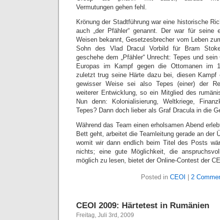
Vermutungen gehen fehl.
Krönung der Stadtführung war eine historische Ric
auch „der Pfähler“ genannt. Der war für seine 
Weisen bekannt, Gesetzesbrecher vom Leben zum 
Sohn des Vlad Dracul Vorbild für Bram Stoke
geschehe dem „Pfähler“ Unrecht: Tepes und sein
Europas im Kampf gegen die Ottomanen im 17
zuletzt trug seine Härte dazu bei, diesen Kampf 
gewisser Weise sei also Tepes (einer) der R
weiterer Entwicklung, so ein Mitglied des rumän
Nun denn: Kolonialisierung, Weltkriege, Finan
Tepes? Dann doch lieber als Graf Dracula in die G
Während das Team einen erholsamen Abend erlebt u
Bett geht, arbeitet die Teamleitung gerade an der
womit wir dann endlich beim Titel des Posts wäre
nichts; eine gute Möglichkeit, die anspruchsvo
möglich zu lesen, bietet der Online-Contest der C
Posted in
CEOI
|
2 Commen
CEOI 2009: Härtetest in Rumänien
Freitag, Juli 3rd, 2009