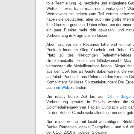
tolle Teamleitung ;-), herzliche und engagierte G
Wetter – was kann man noch verlangen? Wäre
Wettbewerb mit seinen zum Teil extrem schwer
haben die deutschen, aber auch die große Mehrh
ihre Grenzen gesehen. Dabei wären bei der einen
ein paar Punkte mehr drin gewesen, und natü
Vorbereitung in Frage stellen lassen.
Aber halt, vor dem Resümee bitte erst einmal d
Punkten landeten Oleg Yuschuk und Robert C
Platz 18 des 44-köpfigen Teilnehmerfelde
Bronzemedaille. Herzlichen Glückwunsch! Max 
verpassten die Medaillenränge knapp. Sieger de
aus den USA (die als Gäste dabei waren), die wei
an Jakub Pachocki aus Polen und den Kroaten Go
Kompliment für diese Spitzenleistungen! Die Ergebn
auch
im Web
zu finden.
Die relativ kurze Zeit bis zur
IOI in Bulgari
Vorbereitung genutzt, in Plovdiv werden die 
Goldmedaillengewinner Fabian Gundlach wird dan
für den Robert Czechowski allerdings ein sehr guter
Nun reisen wir ab, mit leicht wehmütigem Rückb
Danke Rumänien, danke Gastgeber – und auf ei
der CEOI 2010 in Kosice, Slowakei!