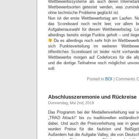
Wettbewerbssysteme als auch deren Internetan
Wettbewerbsorten getestet werden, was zumin
ohne technische Probleme geglückt ist.
Nun ist der erste Wettbewerbstag am Laufen. Na
das Scoreboard noch recht leer, vor allem b
Aufgabenauswahl für diesen Wettbewerbstag. L
allerdings bereits einige Punkte geholt – und lieg
Da es allerdings noch sehr früh im Wettbewerb 
sich Punkteverteilung im weiteren Wettbewe
öffentliches Scoreboard ist leider nicht vorhan
Wettbewerbs morgen auf Codeforces für die allg
und die dortige Teilnahme noch möglichst unvo
soll.
Posted in
BOI
|
Comments C
Abschlusszeremonie und Rückreise
Donnerstag, Mai 2nd, 2019
Das Programm bei der Medaillenverleihung war s
„TRAD Attack!“ bis zu traditionellen estländis
dabei. Und auch die Preisverleihung war in gew
wurden Preise für die faulsten und fleißigs
Außerdem hat die Aufgabe Valley, die von Deutsc