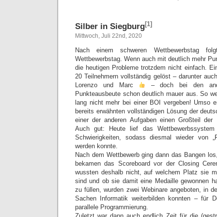
[1]
Silber in Siegburg
Mittwoch, Juli 22nd, 2020
Nach einem schweren Wettbewerbstag folgt
Wettbewerbstag. Wenn auch mit deutlich mehr Pun
die heutigen Probleme trotzdem nicht einfach. E
20 Teilnehmern vollständig gelöst – darunter auc
Lorenzo und Marc
– doch bei den and
Punkteausbeute schon deutlich mauer aus. So w
lang nicht mehr bei einer BOI vergeben! Umso er
bereits erwähnten vollständigen Lösung der deut
einer der anderen Aufgaben einen Großteil der
Auch gut: Heute lief das Wettbewerbssystem
Schwierigkeiten, sodass diesmal wieder von „
werden konnte.
Nach dem Wettbewerb ging dann das Bangen los,
bekamen das Scoreboard vor der Closing Cer
wussten deshalb nicht, auf welchem Platz sie m
sind und ob sie damit eine Medaille gewonnen h
zu füllen, wurden zwei Webinare angeboten, in de
Sachen Informatik weiterbilden konnten – für 
parallele Programmierung.
Zuletzt war dann auch endlich Zeit für die (ges