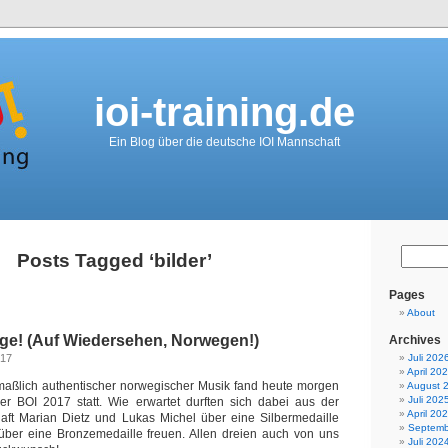
ioi-training.de
Ein Blog über die deutsche IOI Mannschaft
Posts Tagged ‘bilder’
Pages
About
rge! (Auf Wiedersehen, Norwegen!)
Archives
017
Juli 202
April 20
tmaßlich authentischer norwegischer Musik fand heute morgen
August 
Juli 202
er BOI 2017 statt. Wie erwartet durften sich dabei aus der
April 20
ft Marian Dietz und Lukas Michel über eine Silbermedaille
Septemb
über eine Bronzemedaille freuen. Allen dreien auch von uns
Juli 202