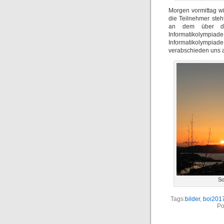
Morgen vormittag wi
die Teilnehmer ste
an dem über die 
Informatikolympia
Informatikolympia
verabschieden uns a
So
Tags:
bilder
,
boi201
Po