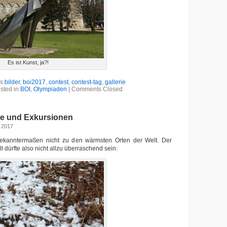
Es ist Kunst, ja?!
s:
bilder
,
boi2017
,
contest
,
contest-tag
,
gallerie
sted in
BOI
,
Olympiaden
|
Comments Closed
e und Exkursionen
, 2017
ekanntermaßen nicht zu den wärmsten Orten der Welt. Der
l dürfte also nicht allzu überraschend sein: