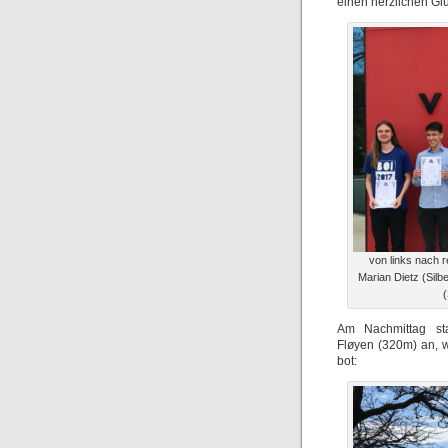
einen herzlichen G
von links nach r
Marian Dietz (Silb
(
Am Nachmittag st
Fløyen (320m) an, w
bot: