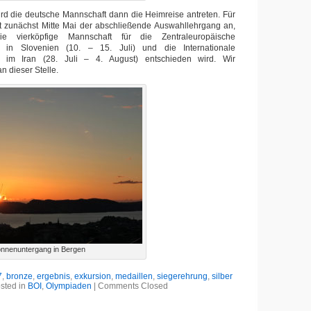
rd die deutsche Mannschaft dann die Heimreise antreten. Für
ht zunächst Mitte Mai der abschließende Auswahllehrgang an,
vierköpfige Mannschaft für die Zentraleuropäische
de in Slovenien (10. – 15. Juli) und die Internationale
de im Iran (28. Juli – 4. August) entschieden wird. Wir
n dieser Stelle.
nnenuntergang in Bergen
7
,
bronze
,
ergebnis
,
exkursion
,
medaillen
,
siegerehrung
,
silber
sted in
BOI
,
Olympiaden
|
Comments Closed