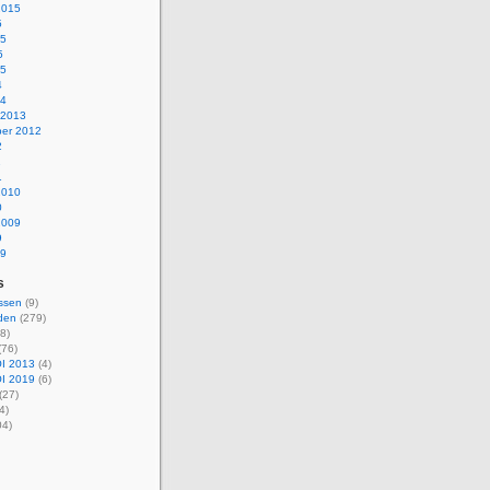
2015
5
15
5
15
4
14
 2013
er 2012
2
1
1
2010
0
2009
9
09
s
ssen
(9)
den
(279)
8)
(76)
I 2013
(4)
I 2019
(6)
(27)
4)
04)