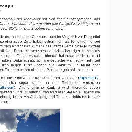
orwegen
7
Assembly der Teamleiter hat sich dafür ausgesprochen, das
rieren. Man kann also weiterhin alle Punkte live verfolgen und
ieser Stelle mit den Ergebnissen melden.
bt es anscheinend Gezeiten – und im Vergleich zur Punkteflut
eute eher Ebbe. Zwar haben schon mehr als 10 Teilnehmer bei
rmutlich einfachsten Aufgabe des Wettbewerbs, volle Punktzahl
restlichen Probleme scheinen deutlich schwieriger zu sein als
gestern – für die Aufgabe „friends“ hat sogar noch niemand
halten. Dafür schlägt sich die deutsche Mannschaft sehr gut
kas liegen zurzeit sogar auf Goldkurs. Es bleibt aber
re Teilnehmer ihre aktuellen Platzierungen halten können.
an die Punktzahlen live im Internet verfolgen (
https://boi17-
oder sich sogar selbst an den Problemen versuchen
attis.com
). Das öffentliche Ranking wird allerdings gegen
gefroren und wir selbst dürfen an dieser Stelle die Ergebnisse
rehrung teilen. Als Ablenkung und Trost bis dahin noch mehr
estern: