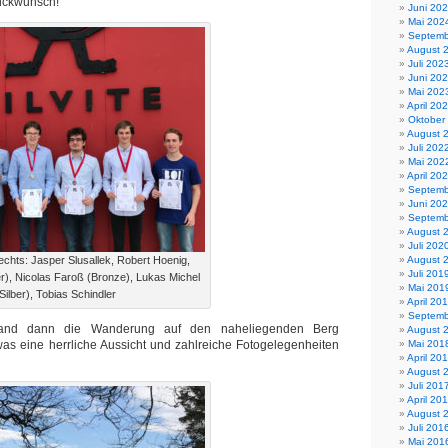
lückwunsch!
Juni 20
Mai 202
Septemb
August 
Juli 202
Juni 20
Mai 202
April 20
Oktober
August 
Juli 202
Mai 202
April 20
Septemb
Juni 20
Septemb
August 
Juli 202
echts: Jasper Slusallek, Robert Hoenig,
August 
Juli 201
er), Nicolas Faroß (Bronze), Lukas Michel
Mai 201
Silber), Tobias Schindler
April 20
Septemb
and dann die Wanderung auf den naheliegenden Berg
August 
as eine herrliche Aussicht und zahlreiche Fotogelegenheiten
Mai 201
April 20
August 
Juli 201
April 20
August 
Juli 201
Mai 201