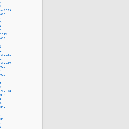
24
4
er 2023
2023
3
23
3
23
 2022
2022
2
2
22
er 2021
21
er 2020
2020
0
2019
9
9
19
er 2018
2018
8
18
2017
7
17
2016
6
6