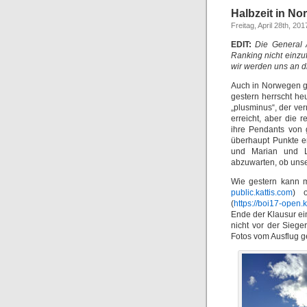
Halbzeit in N
Freitag, April 28th, 201
EDIT:
Die General 
Ranking nicht einzuf
wir werden uns an d
Auch in Norwegen gi
gestern herrscht h
„plusminus“, der ve
erreicht, aber die 
ihre Pendants von 
überhaupt Punkte er
und Marian und Lu
abzuwarten, ob unse
Wie gestern kann m
public.kattis.com
) 
(
https://boi17-open.k
Ende der Klausur ein
nicht vor der Siege
Fotos vom Ausflug g