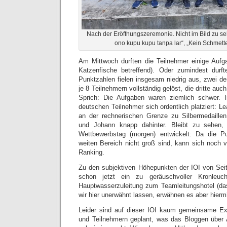
Nach der Eröffnungszeremonie. Nicht im Bild zu se
ono kupu kupu tanpa lar“, „Kein Schmette
Am Mittwoch durften die Teilnehmer einige Aufg
Katzenfische betreffend). Oder zumindest durf
Punktzahlen fielen insgesam niedrig aus, zwei d
je 8 Teilnehmern vollständig gelöst, die dritte auc
Sprich: Die Aufgaben waren ziemlich schwer. 
deutschen Teilnehmer sich ordentlich platziert: L
an der rechnerischen Grenze zu Silbermedaillen
und Johann knapp dahinter. Bleibt zu sehen
Wettbewerbstag (morgen) entwickelt: Da die P
weiten Bereich nicht groß sind, kann sich noch v
Ranking.
Zu den subjektiven Höhepunkten der IOI von Sei
schon jetzt ein zu geräuschvoller Kronleuc
Hauptwasserzuleitung zum Teamleitungshotel (da
wir hier unerwähnt lassen, erwähnen es aber hiermi
Leider sind auf dieser IOI kaum gemeinsame Ex
und Teilnehmern geplant, was das Bloggen über Ak